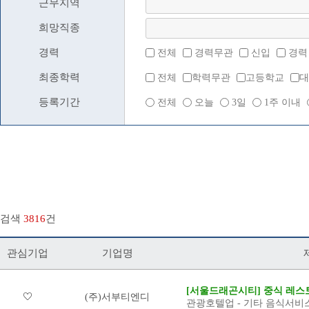
근무지역
희망직종
경력
전체
경력무관
신입
경력
최종학력
전체
학력무관
고등학교
대
등록기간
전체
오늘
3일
1주 이내
검색
3816
건
관심기업
기업명
[서울드래곤시티] 중식 레스토
(주)서부티엔디
관광호텔업 - 기타 음식서비