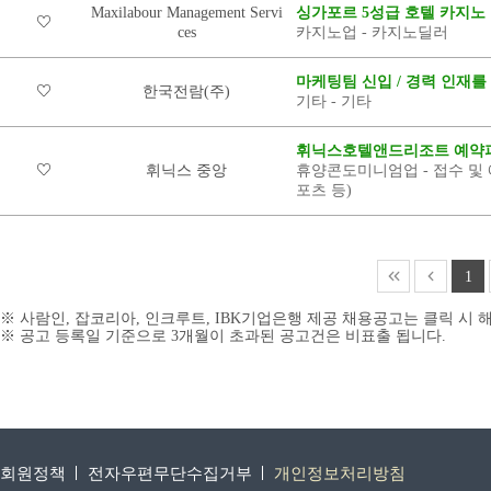
Maxilabour Management Servi
싱가포르 5성급 호텔 카지노
ces
카지노업 - 카지노딜러
마케팅팀 신입 / 경력 인재를
한국전람(주)
기타 - 기타
휘닉스호텔앤드리조트 예약파
휘닉스 중앙
휴양콘도미니엄업 - 접수 및 예
포츠 등)
1
※ 사람인, 잡코리아, 인크루트, IBK기업은행 제공 채용공고는 클릭 시
※ 공고 등록일 기준으로 3개월이 초과된 공고건은 비표출 됩니다.
회원정책
전자우편무단수집거부
개인정보처리방침