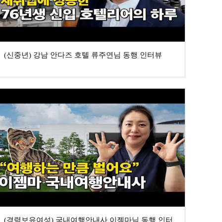
(신중년) 강남 안다즈 호텔 류주연님 동행 인터뷰
(경력보유여성) 국내여행안내사 이젬마님 동행 인터