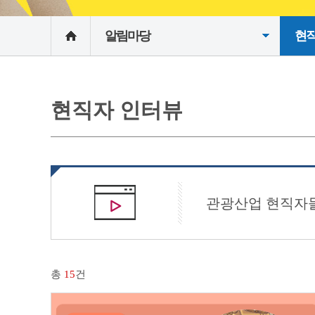
알림마당
현직
현직자 인터뷰
관광산업 현직자들
총
15
건