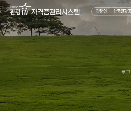
관광인
한국관광
로그