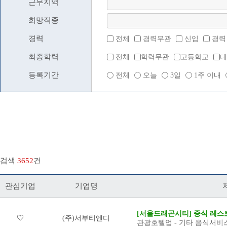
근무지역
희망직종
경력
전체
경력무관
신입
경력
최종학력
전체
학력무관
고등학교
대
등록기간
전체
오늘
3일
1주 이내
검색
3652
건
관심기업
기업명
[서울드래곤시티] 중식 레스토
(주)서부티엔디
관광호텔업 - 기타 음식서비