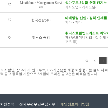
Maxilabour Management Servi
싱가포르 5성급 호텔 카지노
ces
카지노업 - 카지노딜러
마케팅팀 신입 / 경력 인재를
한국전람(주)
기타 - 기타
휘닉스호텔앤드리조트 예약파
휘닉스 중앙
휴양콘도미니엄업 - 접수 및 예
포츠 등)
1
※ 사람인, 잡코리아, 인크루트, IBK기업은행 제공 채용공고는 클릭 시
※ 공고 등록일 기준으로 3개월이 초과된 공고건은 비표출 됩니다.
회원정책
전자우편무단수집거부
개인정보처리방침