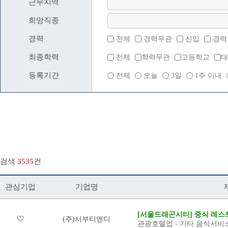
근무지역
희망직종
경력
전체
경력무관
신입
경력
최종학력
전체
학력무관
고등학교
대
등록기간
전체
오늘
3일
1주 이내
검색
3535
건
관심기업
기업명
[서울드래곤시티] 중식 레스토
(주)서부티엔디
관광호텔업 - 기타 음식서비