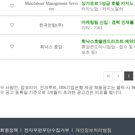
Maxilabour Management Servi
싱가포르 5성급 호텔 카지노
ces
카지노업 - 카지노딜러
마케팅팀 신입 / 경력 인재를
한국전람(주)
기타 - 기타
휘닉스호텔앤드리조트 예약파
휘닉스 중앙
휴양콘도미니엄업 - 접수 및 예
포츠 등)
1
※ 사람인, 잡코리아, 인크루트, IBK기업은행 제공 채용공고는 클릭 시
※ 공고 등록일 기준으로 3개월이 초과된 공고건은 비표출 됩니다.
회원정책
전자우편무단수집거부
개인정보처리방침